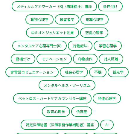
メディカルケアワーカー（R)（看護助手）講座
条件付け
動物心理学
被害者学
犯罪心理学
ロミオとジュリエット効果
恋愛心理学
メンタルケア心理専門士(R)
行動療法
学習心理学
動機づけ
モチベーション
印象操作
対人距離
非言語コミュニケーション
社会心理学
不眠
観光学
メンタルヘルス・ツーリズム
ペットロス・ハートケアカウンセラー講座
発達心理学
教育心理学
依存症
認定医師秘書（医師事務作業補助者）講座
AI