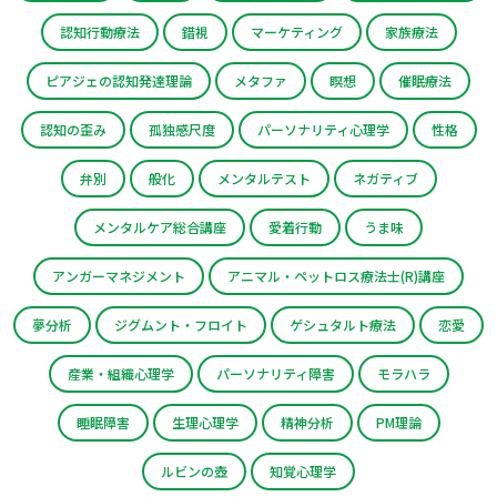
認知行動療法
錯視
マーケティング
家族療法
ピアジェの認知発達理論
メタファ
瞑想
催眠療法
認知の歪み
孤独感尺度
パーソナリティ心理学
性格
弁別
般化
メンタルテスト
ネガティブ
メンタルケア総合講座
愛着行動
うま味
アンガーマネジメント
アニマル・ペットロス療法士(R)講座
夢分析
ジグムント・フロイト
ゲシュタルト療法
恋愛
産業・組織心理学
パーソナリティ障害
モラハラ
睡眠障害
生理心理学
精神分析
PM理論
ルビンの壺
知覚心理学