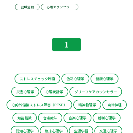
就職活動
心理カウンセラー
1
ストレスチェック制度
色彩心理学
健康心理学
災害心理学
心理統計学
グリーフケアカウンセラー
心的外傷後ストレス障害（PTSD）
精神物理学
自律神経
知能指数
音楽療法
音楽心理学
裁判心理学
認知心理学
臨床心理学
生涯学習
交通心理学