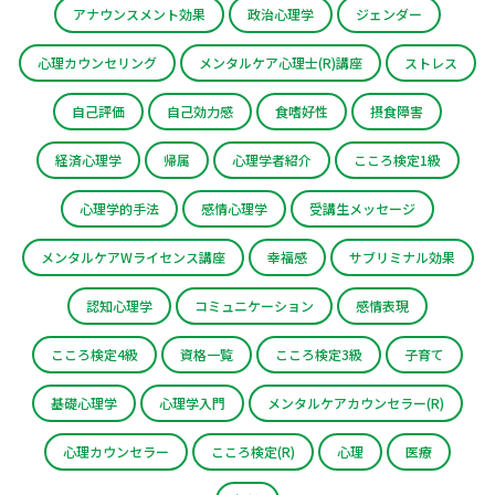
アナウンスメント効果
政治心理学
ジェンダー
心理カウンセリング
メンタルケア心理士(R)講座
ストレス
自己評価
自己効力感
食嗜好性
摂食障害
経済心理学
帰属
心理学者紹介
こころ検定1級
心理学的手法
感情心理学
受講生メッセージ
メンタルケアWライセンス講座
幸福感
サブリミナル効果
認知心理学
コミュニケーション
感情表現
こころ検定4級
資格一覧
こころ検定3級
子育て
基礎心理学
心理学入門
メンタルケアカウンセラー(R)
心理カウンセラー
こころ検定(R)
心理
医療