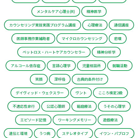
メンタルケア心理士(R)
精神医学
カウンセリング実技実践プログラム講座
心理療法
通信講座
医師事務作業補助者
マイクロカウンセリング
悲嘆
ペットロス・ハートケアカウンセラー
精神分析学
アルコール依存症
言語心理学
児童相談所
就職活動
笑顔
深呼吸
古典的条件付け
デイヴィッド・ウェクスラー
ヴント
こころ検定2級
不適応性非行
公認心理師
箱庭療法
うその心理学
エピソード記憶
ワーキングメモリー
遊戯療法
遺伝と環境
うつ病
ステレオタイプ
イワン・パブロフ