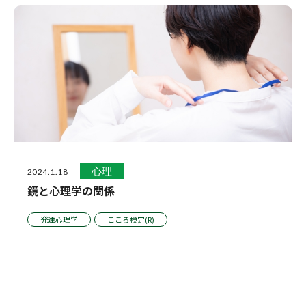
心理
2024.1.18
鏡と心理学の関係
発達心理学
こころ検定(R)