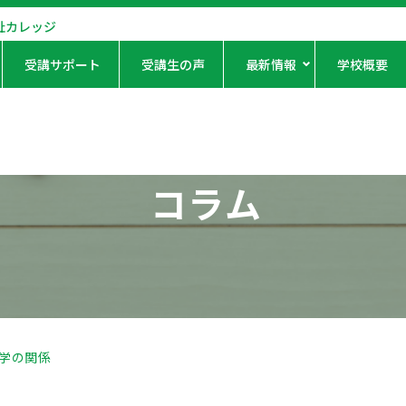
祉カレッジ
受講サポート
受講生の声
最新情報
学校概要
コラム
学の関係