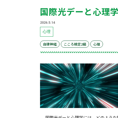
国際光デーと心理
2026.5.14
心理
自律神経
こころ検定2級
心理
国際光デーと心理学には、どのような