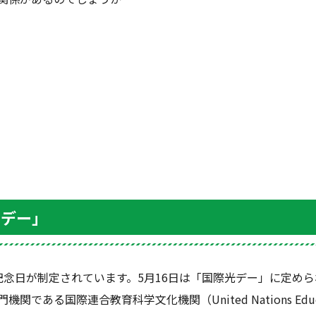
光デー」
記念日が制定されています。
5
月
16
日は「国際光デー」に定めら
門機関である国際連合教育科学文化機関（
United Nations Educ