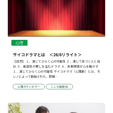
心理
サイコドラマとは ＜26/6リライト＞
【目次】 １．演じてひらく心の可能性 ２．演じて気づく人と自
分 ３．創造性が癒しを生むドラマ ４．余剰現実が心を動かす   
１．演じてひらく心の可能性 サイコドラマ（心理劇）とは、モ
レノによって創始された、即興…
心理カウンセラー
こころ検定(R)