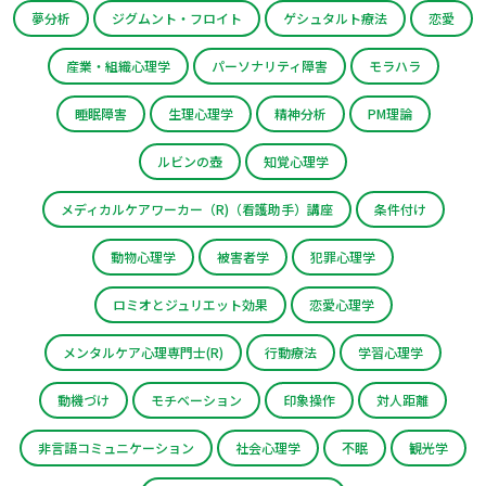
夢分析
ジグムント・フロイト
ゲシュタルト療法
恋愛
産業・組織心理学
パーソナリティ障害
モラハラ
睡眠障害
生理心理学
精神分析
PM理論
ルビンの壺
知覚心理学
メディカルケアワーカー（R)（看護助手）講座
条件付け
動物心理学
被害者学
犯罪心理学
ロミオとジュリエット効果
恋愛心理学
メンタルケア心理専門士(R)
行動療法
学習心理学
動機づけ
モチベーション
印象操作
対人距離
非言語コミュニケーション
社会心理学
不眠
観光学