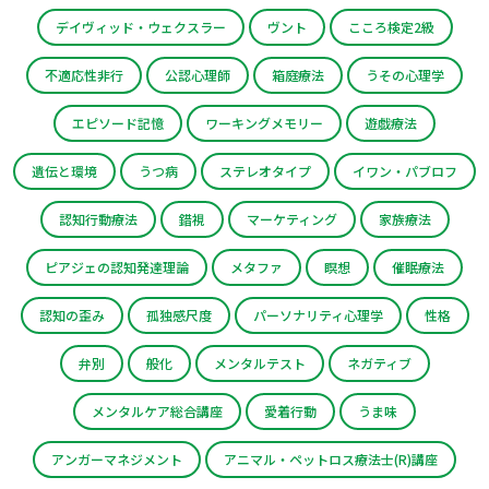
デイヴィッド・ウェクスラー
ヴント
こころ検定2級
不適応性非行
公認心理師
箱庭療法
うその心理学
エピソード記憶
ワーキングメモリー
遊戯療法
遺伝と環境
うつ病
ステレオタイプ
イワン・パブロフ
認知行動療法
錯視
マーケティング
家族療法
ピアジェの認知発達理論
メタファ
瞑想
催眠療法
認知の歪み
孤独感尺度
パーソナリティ心理学
性格
弁別
般化
メンタルテスト
ネガティブ
メンタルケア総合講座
愛着行動
うま味
アンガーマネジメント
アニマル・ペットロス療法士(R)講座