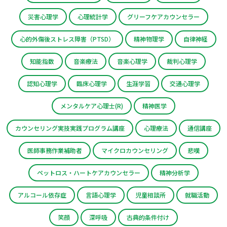
災害心理学
心理統計学
グリーフケアカウンセラー
心的外傷後ストレス障害（PTSD）
精神物理学
自律神経
知能指数
音楽療法
音楽心理学
裁判心理学
認知心理学
臨床心理学
生涯学習
交通心理学
メンタルケア心理士(R)
精神医学
カウンセリング実技実践プログラム講座
心理療法
通信講座
医師事務作業補助者
マイクロカウンセリング
悲嘆
ペットロス・ハートケアカウンセラー
精神分析学
アルコール依存症
言語心理学
児童相談所
就職活動
笑顔
深呼吸
古典的条件付け