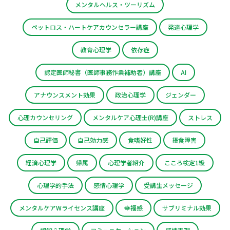
メンタルヘルス・ツーリズム
ペットロス・ハートケアカウンセラー講座
発達心理学
教育心理学
依存症
認定医師秘書（医師事務作業補助者）講座
AI
アナウンスメント効果
政治心理学
ジェンダー
心理カウンセリング
メンタルケア心理士(R)講座
ストレス
自己評価
自己効力感
食嗜好性
摂食障害
経済心理学
帰属
心理学者紹介
こころ検定1級
心理学的手法
感情心理学
受講生メッセージ
メンタルケアWライセンス講座
幸福感
サブリミナル効果