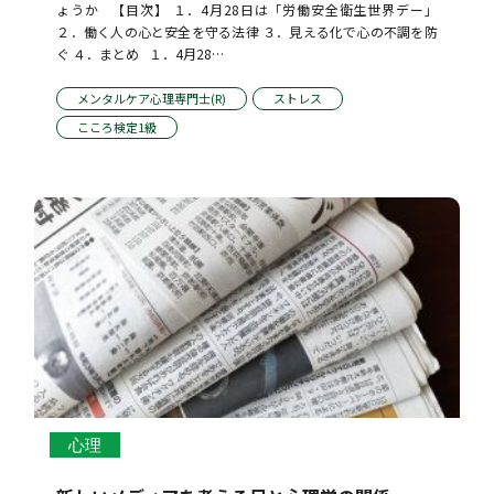
ょうか   【目次】 １．4月28日は「労働安全衛生世界デー」 
２．働く人の心と安全を守る法律 ３．見える化で心の不調を防
ぐ ４．まとめ   １．4月28…
メンタルケア心理専門士(R)
ストレス
こころ検定1級
心理