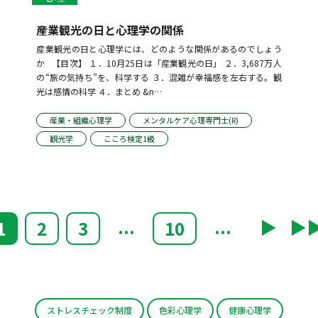
産業観光の日と心理学の関係
産業観光の日と心理学には、どのような関係があるのでしょう
か   【目次】 １．10月25日は「産業観光の日」 ２．3,687万人
の“旅の気持ち”を、科学する ３．混雑が幸福感を左右する。観
光は感情の科学 ４．まとめ &n…
産業・組織心理学
メンタルケア心理専門士(R)
観光学
こころ検定1級
...
...
▶︎
▶︎▶
1
2
3
10
ストレスチェック制度
色彩心理学
健康心理学