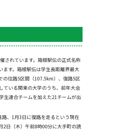
催されています。箱根駅伝の正式名称
います。箱根駅伝は学生長距離界最大
での往路
5
区間（
107.5km
）、復路
5
区
している関東の大学のうち、前年大会
学生連合チームを加えた
21
チームが出
往路、
1
月
3
日に復路を走るという現在
月
2
日（木）午前
8
時
00
分に大手町の読