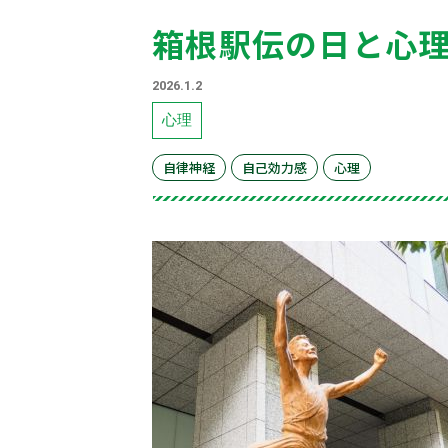
箱根駅伝の日と心
2026.1.2
心理
自律神経
自己効力感
心理