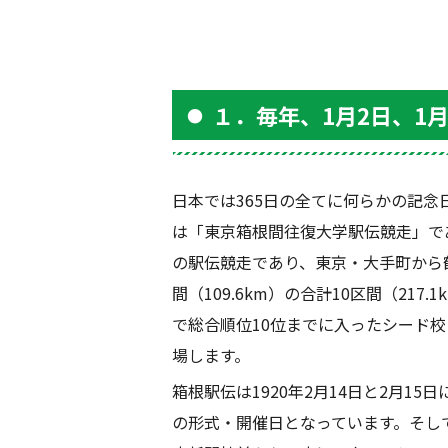
１．毎年、1月2日、1
日本では
365
日の全てに何らかの記念
は「東京箱根間往復大学駅伝競走」で
の駅伝競走であり、東京・大手町から
間（
109.6km
）の合計
10
区間（
217.1
で総合順位
10
位までに入ったシード校
場します。
箱根駅伝は
1920
年
2
月
14
日と
2
月
15
日
の形式・開催日となっています。そし