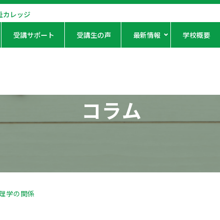
祉カレッジ
受講サポート
受講生の声
最新情報
学校概要
コラム
理学の関係