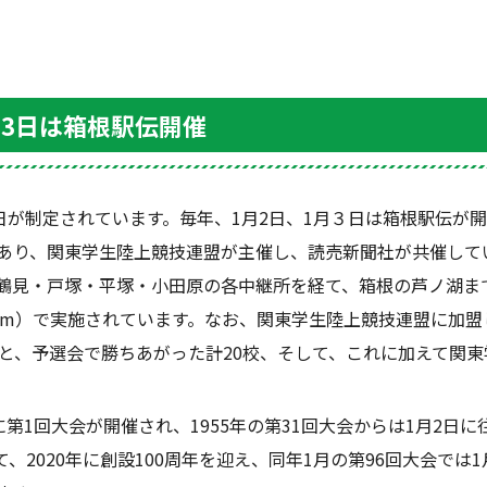
月3日は箱根駅伝開催
日が制定されています。毎年、
1
月
2
日、
1
月３日は箱根駅伝が開
あり、関東学生陸上競技連盟が主催し、読売新聞社が共催して
鶴見・戸塚・平塚・小田原の各中継所を経て、箱根の芦ノ湖ま
km
）で実施されています。なお、関東学生陸上競技連盟に加盟
と、予選会で勝ちあがった計
20
校、そして、これに加えて関東
に第
1
回大会が開催され、
1955
年の第
31
回大会からは
1
月
2
日に
て、
2020
年に創設
100
周年を迎え、同年
1
月の第
96
回大会では
1