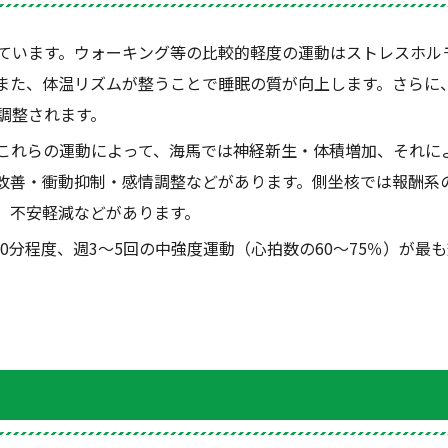
ています。ウォーキング等の比較的軽度の運動はストレスホル
また、体温リズムが整うことで睡眠の質が向上します。さらに
調整されます。
これらの運動によって、海馬では神経新生・体積増加、それに
改善・衝動抑制・感情調整などがあります。側坐核では報酬系
、不安軽減などがあります。
0
分程度、週
3
〜
5
回の中強度運動（心拍数の
60
〜
75
％）が最も