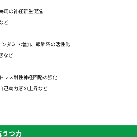
海馬の神経新生促進
など
ナンダミド増加、報酬系の活性化
感など
トレス耐性神経回路の強化
自己効力感の上昇など
抗うつ力