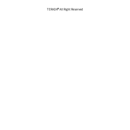
TERADA® All Right Reserved