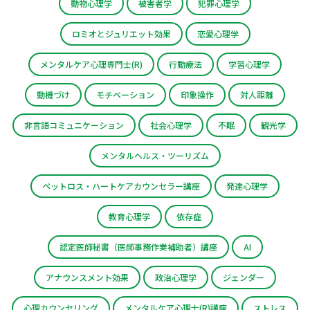
動物心理学
被害者学
犯罪心理学
ロミオとジュリエット効果
恋愛心理学
メンタルケア心理専門士(R)
行動療法
学習心理学
動機づけ
モチベーション
印象操作
対人距離
非言語コミュニケーション
社会心理学
不眠
観光学
メンタルヘルス・ツーリズム
ペットロス・ハートケアカウンセラー講座
発達心理学
教育心理学
依存症
認定医師秘書（医師事務作業補助者）講座
AI
アナウンスメント効果
政治心理学
ジェンダー
心理カウンセリング
メンタルケア心理士(R)講座
ストレス