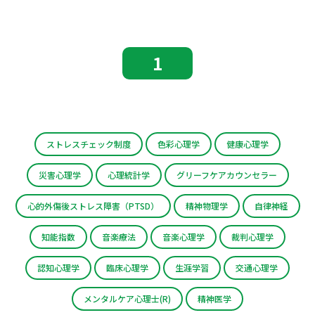
1
ストレスチェック制度
色彩心理学
健康心理学
災害心理学
心理統計学
グリーフケアカウンセラー
心的外傷後ストレス障害（PTSD）
精神物理学
自律神経
知能指数
音楽療法
音楽心理学
裁判心理学
認知心理学
臨床心理学
生涯学習
交通心理学
メンタルケア心理士(R)
精神医学