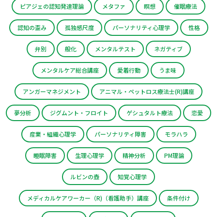
ピアジェの認知発達理論
メタファ
瞑想
催眠療法
認知の歪み
孤独感尺度
パーソナリティ心理学
性格
弁別
般化
メンタルテスト
ネガティブ
メンタルケア総合講座
愛着行動
うま味
アンガーマネジメント
アニマル・ペットロス療法士(R)講座
夢分析
ジグムント・フロイト
ゲシュタルト療法
恋愛
産業・組織心理学
パーソナリティ障害
モラハラ
睡眠障害
生理心理学
精神分析
PM理論
ルビンの壺
知覚心理学
メディカルケアワーカー（R)（看護助手）講座
条件付け