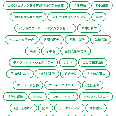
カウンセリング実技実践プログラム講座
心理療法
通信講座
医師事務作業補助者
マイクロカウンセリング
悲嘆
ペットロス・ハートケアカウンセラー
精神分析学
アルコール依存症
言語心理学
児童相談所
就職活動
笑顔
深呼吸
古典的条件付け
デイヴィッド・ウェクスラー
ヴント
こころ検定2級
不適応性非行
公認心理師
箱庭療法
うその心理学
エピソード記憶
ワーキングメモリー
遊戯療法
遺伝と環境
うつ病
ステレオタイプ
イワン・パブロフ
認知行動療法
錯視
マーケティング
家族療法