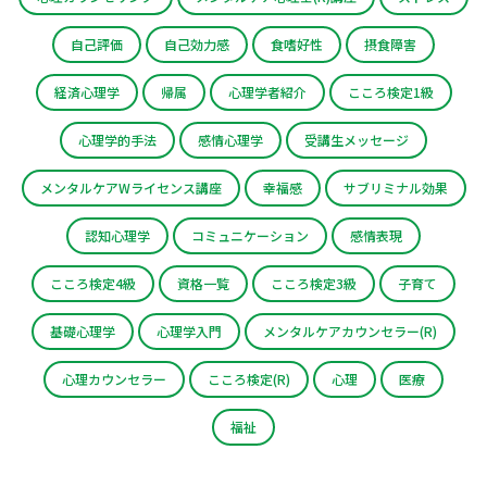
自己評価
自己効力感
食嗜好性
摂食障害
経済心理学
帰属
心理学者紹介
こころ検定1級
心理学的手法
感情心理学
受講生メッセージ
メンタルケアWライセンス講座
幸福感
サブリミナル効果
認知心理学
コミュニケーション
感情表現
こころ検定4級
資格一覧
こころ検定3級
子育て
基礎心理学
心理学入門
メンタルケアカウンセラー(R)
心理カウンセラー
こころ検定(R)
心理
医療
福祉