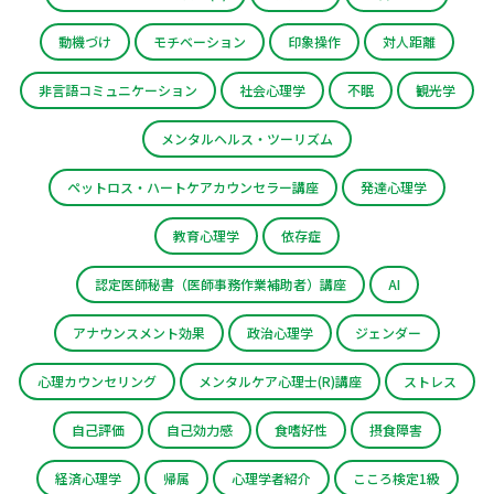
動機づけ
モチベーション
印象操作
対人距離
非言語コミュニケーション
社会心理学
不眠
観光学
メンタルヘルス・ツーリズム
ペットロス・ハートケアカウンセラー講座
発達心理学
教育心理学
依存症
認定医師秘書（医師事務作業補助者）講座
AI
アナウンスメント効果
政治心理学
ジェンダー
心理カウンセリング
メンタルケア心理士(R)講座
ストレス
自己評価
自己効力感
食嗜好性
摂食障害
経済心理学
帰属
心理学者紹介
こころ検定1級