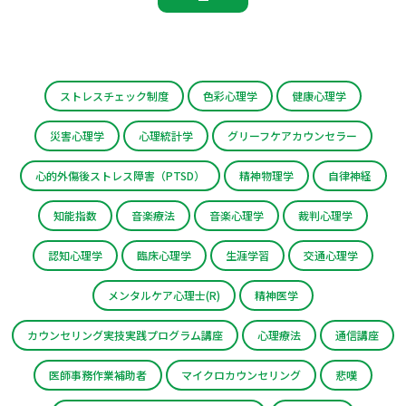
ストレスチェック制度
色彩心理学
健康心理学
災害心理学
心理統計学
グリーフケアカウンセラー
心的外傷後ストレス障害（PTSD）
精神物理学
自律神経
知能指数
音楽療法
音楽心理学
裁判心理学
認知心理学
臨床心理学
生涯学習
交通心理学
メンタルケア心理士(R)
精神医学
カウンセリング実技実践プログラム講座
心理療法
通信講座
医師事務作業補助者
マイクロカウンセリング
悲嘆