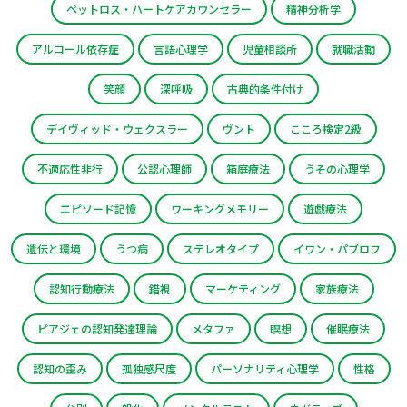
ペットロス・ハートケアカウンセラー
精神分析学
アルコール依存症
言語心理学
児童相談所
就職活動
笑顔
深呼吸
古典的条件付け
デイヴィッド・ウェクスラー
ヴント
こころ検定2級
不適応性非行
公認心理師
箱庭療法
うその心理学
エピソード記憶
ワーキングメモリー
遊戯療法
遺伝と環境
うつ病
ステレオタイプ
イワン・パブロフ
認知行動療法
錯視
マーケティング
家族療法
ピアジェの認知発達理論
メタファ
瞑想
催眠療法
認知の歪み
孤独感尺度
パーソナリティ心理学
性格