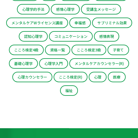
心理学的手法
感情心理学
受講生メッセージ
メンタルケアWライセンス講座
幸福感
サブリミナル効果
認知心理学
コミュニケーション
感情表現
こころ検定4級
資格一覧
こころ検定3級
子育て
基礎心理学
心理学入門
メンタルケアカウンセラー(R)
心理カウンセラー
こころ検定(R)
心理
医療
福祉