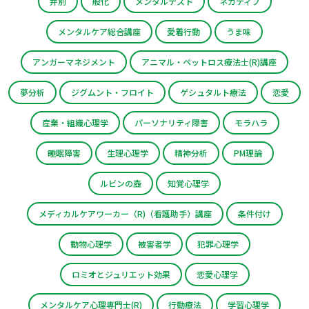
弁別
般化
メンタルテスト
ネガティブ
メンタルケア総合講座
愛着行動
うま味
アンガーマネジメント
アニマル・ペットロス療法士(R)講座
夢分析
ジグムント・フロイト
ゲシュタルト療法
恋愛
産業・組織心理学
パーソナリティ障害
モラハラ
睡眠障害
生理心理学
精神分析
PM理論
ルビンの壺
知覚心理学
メディカルケアワーカー（R)（看護助手）講座
条件付け
動物心理学
被害者学
犯罪心理学
ロミオとジュリエット効果
恋愛心理学
メンタルケア心理専門士(R)
行動療法
学習心理学