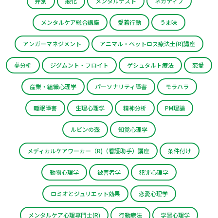
弁別
般化
メンタルテスト
ネガティブ
メンタルケア総合講座
愛着行動
うま味
アンガーマネジメント
アニマル・ペットロス療法士(R)講座
夢分析
ジグムント・フロイト
ゲシュタルト療法
恋愛
産業・組織心理学
パーソナリティ障害
モラハラ
睡眠障害
生理心理学
精神分析
PM理論
ルビンの壺
知覚心理学
メディカルケアワーカー（R)（看護助手）講座
条件付け
動物心理学
被害者学
犯罪心理学
ロミオとジュリエット効果
恋愛心理学
メンタルケア心理専門士(R)
行動療法
学習心理学