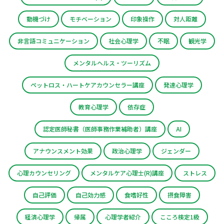
動機づけ
モチベーション
印象操作
対人距離
非言語コミュニケーション
社会心理学
不眠
観光学
メンタルヘルス・ツーリズム
ペットロス・ハートケアカウンセラー講座
発達心理学
教育心理学
依存症
認定医師秘書（医師事務作業補助者）講座
AI
アナウンスメント効果
政治心理学
ジェンダー
心理カウンセリング
メンタルケア心理士(R)講座
ストレス
自己評価
自己効力感
食嗜好性
摂食障害
経済心理学
帰属
心理学者紹介
こころ検定1級