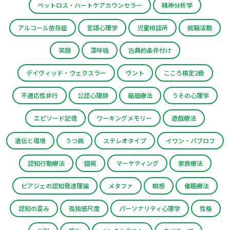
ペットロス・ハートケアカウンセラー
精神分析学
アルコール依存症
言語心理学
児童相談所
就職活動
笑顔
深呼吸
古典的条件付け
デイヴィッド・ウェクスラー
ヴント
こころ検定2級
不適応性非行
公認心理師
箱庭療法
うその心理学
エピソード記憶
ワーキングメモリー
遊戯療法
遺伝と環境
うつ病
ステレオタイプ
イワン・パブロフ
認知行動療法
錯視
マーケティング
家族療法
ピアジェの認知発達理論
メタファ
瞑想
催眠療法
認知の歪み
孤独感尺度
パーソナリティ心理学
性格