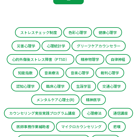
ストレスチェック制度
色彩心理学
健康心理学
災害心理学
心理統計学
グリーフケアカウンセラー
心的外傷後ストレス障害（PTSD）
精神物理学
自律神経
知能指数
音楽療法
音楽心理学
裁判心理学
認知心理学
臨床心理学
生涯学習
交通心理学
メンタルケア心理士(R)
精神医学
カウンセリング実技実践プログラム講座
心理療法
通信講座
医師事務作業補助者
マイクロカウンセリング
悲嘆