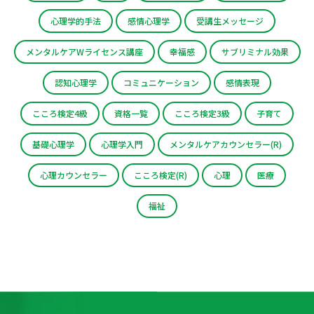
心理学的手法
感情心理学
受講生メッセージ
メンタルケアWライセンス講座
幸福感
サブリミナル効果
認知心理学
コミュニケーション
感情表現
こころ検定4級
資格一覧
こころ検定3級
子育て
基礎心理学
心理学入門
メンタルケアカウンセラー(R)
心理カウンセラー
こころ検定(R)
心理
医療
福祉