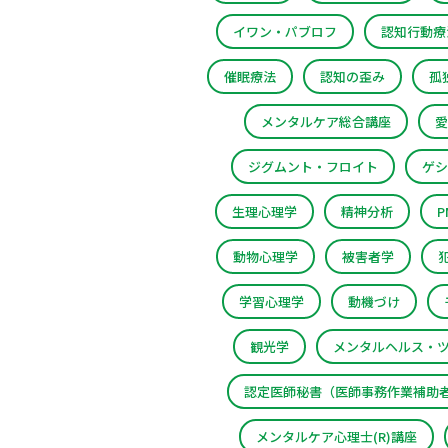
イワン・パブロフ
認知行動療
催眠療法
認知の歪み
孤
メンタルケア総合講座
愛
ジグムント・フロイト
ゲシ
生理心理学
精神分析
動物心理学
被害者学
学習心理学
動機づけ
観光学
メンタルヘルス・
認定医師秘書（医師事務作業補助
メンタルケア心理士(R)講座