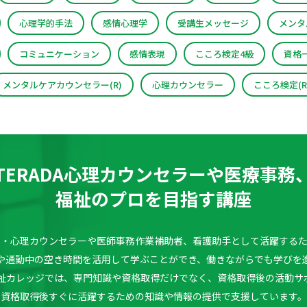
心理学的手法
感情心理学
受講生メッセージ
メンタ
コミュニケーション
感情表現
こころ検定4級
資格
メンタルケアカウンセラー(R)
心理カウンセラー
こころ検定(R
TERADA心理カウンセラーや医療事務
福祉のプロを目指す講座
理学・心理カウンセラーや医師事務作業補助者、看護助手として活躍する
や通勤中の空き時間を活用して学ぶことができ、働きながらでも学びを
療福祉カレッジでは、専門知識や資格取得だけでなく、資格取得後の活動サ
資格取得後すぐに活躍するための知識や情報の提供で支援しています。