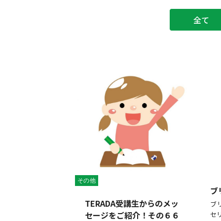
全て
その他
ブ
TERADA受講生からのメッ
ブ
セージをご紹介！その６６
セ