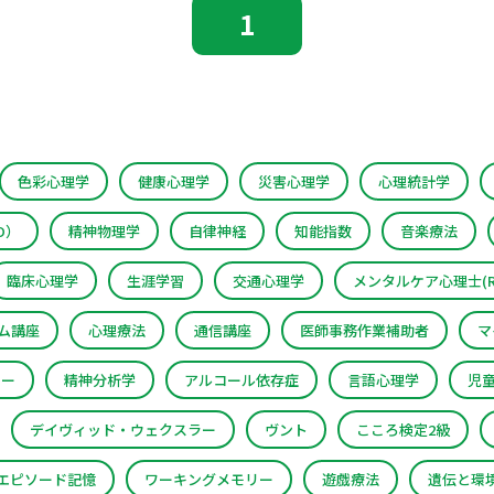
1
色彩心理学
健康心理学
災害心理学
心理統計学
D）
精神物理学
自律神経
知能指数
音楽療法
臨床心理学
生涯学習
交通心理学
メンタルケア心理士(R
ム講座
心理療法
通信講座
医師事務作業補助者
マ
ラー
精神分析学
アルコール依存症
言語心理学
児
デイヴィッド・ウェクスラー
ヴント
こころ検定2級
エピソード記憶
ワーキングメモリー
遊戯療法
遺伝と環