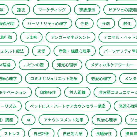
法
錯視
マーケティング
家族療法
ピアジェの認知
独感尺度
パーソナリティ心理学
性格
弁別
般化
着行動
うま味
アンガーマネジメント
アニマル・ペットロ
ュタルト療法
恋愛
産業・組織心理学
パーソナリティ障
PM理論
ルビンの壺
知覚心理学
メディカルケアワーカー（
犯罪心理学
ロミオとジュリエット効果
恋愛心理学
メンタ
モチベーション
印象操作
対人距離
非言語コミュニケー
ツーリズム
ペットロス・ハートケアカウンセラー講座
発達心理
者）講座
AI
アナウンスメント効果
政治心理学
ジ
ストレス
自己評価
自己効力感
食嗜好性
摂食