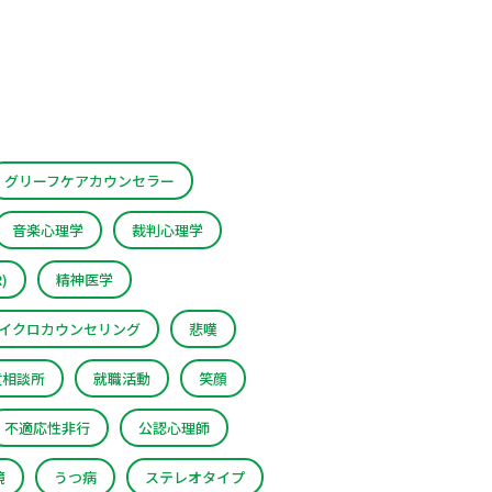
グリーフケアカウンセラー
音楽心理学
裁判心理学
)
精神医学
イクロカウンセリング
悲嘆
童相談所
就職活動
笑顔
不適応性非行
公認心理師
境
うつ病
ステレオタイプ