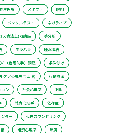
発達理論
メタファ
瞑想
メンタルテスト
ネガティブ
ス療法士(R)講座
夢分析
害
モラハラ
睡眠障害
R)（看護助手）講座
条件付け
ルケア心理専門士(R)
行動療法
ション
社会心理学
不眠
学
教育心理学
依存症
ェンダー
心理カウンセリング
障害
経済心理学
帰属