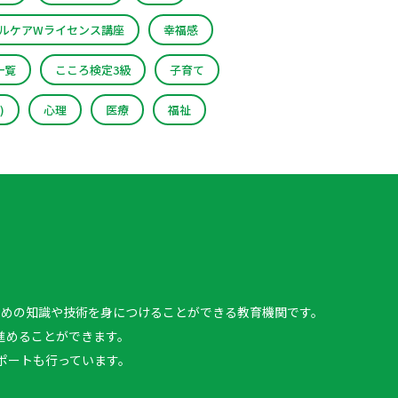
ルケアWライセンス講座
幸福感
一覧
こころ検定3級
子育て
)
心理
医療
福祉
、
ための知識や技術を身につけることができる教育機関です。
進めることができます。
ポートも行っています。