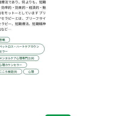
理療法であり、何よりも、短期
・効率的・効果的・経済的・魅
的をモットーとしています ブリ
フセラピーとは、ブリーフサイ
セラピー、短期療法、短期精神
法など…
悲嘆
ペットロス・ハートケアカウン
セラー
メンタルケア心理専門士(R)
心理カウンセラー
こころ検定(R)
心理