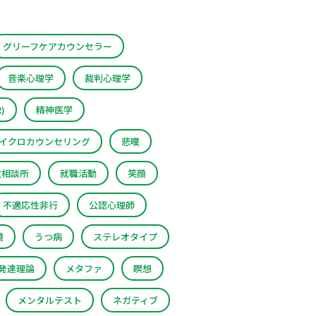
グリーフケアカウンセラー
音楽心理学
裁判心理学
)
精神医学
イクロカウンセリング
悲嘆
童相談所
就職活動
笑顔
不適応性非行
公認心理師
境
うつ病
ステレオタイプ
発達理論
メタファ
瞑想
メンタルテスト
ネガティブ