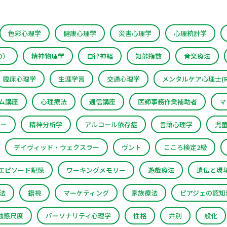
色彩心理学
健康心理学
災害心理学
心理統計学
D）
精神物理学
自律神経
知能指数
音楽療法
臨床心理学
生涯学習
交通心理学
メンタルケア心理士(R
ム講座
心理療法
通信講座
医師事務作業補助者
マ
ラー
精神分析学
アルコール依存症
言語心理学
児
デイヴィッド・ウェクスラー
ヴント
こころ検定2級
エピソード記憶
ワーキングメモリー
遊戯療法
遺伝と環
法
錯視
マーケティング
家族療法
ピアジェの認知
独感尺度
パーソナリティ心理学
性格
弁別
般化