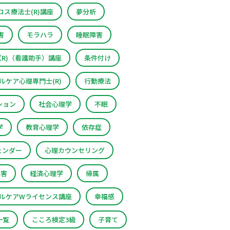
ス療法士(R)講座
夢分析
害
モラハラ
睡眠障害
R)（看護助手）講座
条件付け
ルケア心理専門士(R)
行動療法
ション
社会心理学
不眠
学
教育心理学
依存症
ェンダー
心理カウンセリング
障害
経済心理学
帰属
ルケアWライセンス講座
幸福感
一覧
こころ検定3級
子育て