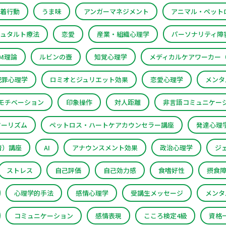
着行動
うま味
アンガーマネジメント
アニマル・ペットロ
ュタルト療法
恋愛
産業・組織心理学
パーソナリティ障
PM理論
ルビンの壺
知覚心理学
メディカルケアワーカー（
犯罪心理学
ロミオとジュリエット効果
恋愛心理学
メンタ
モチベーション
印象操作
対人距離
非言語コミュニケー
ツーリズム
ペットロス・ハートケアカウンセラー講座
発達心理
者）講座
AI
アナウンスメント効果
政治心理学
ジ
ストレス
自己評価
自己効力感
食嗜好性
摂食
心理学的手法
感情心理学
受講生メッセージ
メンタ
コミュニケーション
感情表現
こころ検定4級
資格