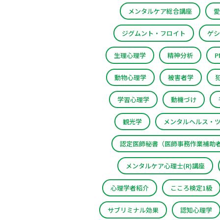
メンタルケア総合講座
愛
ジグムント・フロイト
ゲシ
生理心理学
精神分析
動物心理学
被害者学
学習心理学
動機づけ
観光学
メンタルヘルス・
認定医師秘書（医師事務作業補助
メンタルケア心理士(R)講座
心理学者紹介
こころ検定1級
サブリミナル効果
認知心理学