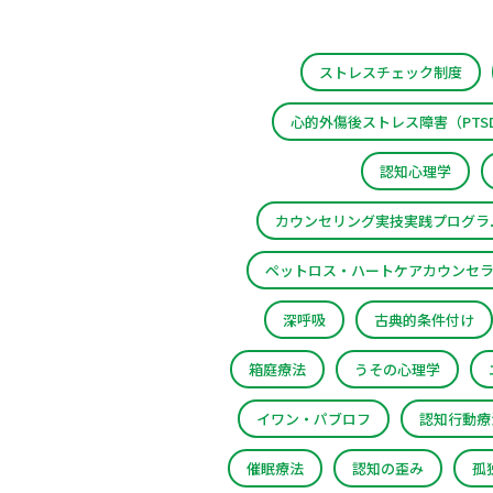
ストレスチェック制度
心的外傷後ストレス障害（PTS
認知心理学
カウンセリング実技実践プログラ
ペットロス・ハートケアカウンセ
深呼吸
古典的条件付け
箱庭療法
うその心理学
イワン・パブロフ
認知行動療
催眠療法
認知の歪み
孤