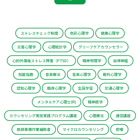
ストレスチェック制度
色彩心理学
健康心理学
災害心理学
心理統計学
グリーフケアカウンセラー
心的外傷後ストレス障害（PTSD）
精神物理学
自律神経
知能指数
音楽療法
音楽心理学
裁判心理学
認知心理学
臨床心理学
生涯学習
交通心理学
メンタルケア心理士(R)
精神医学
カウンセリング実技実践プログラム講座
心理療法
通信講座
医師事務作業補助者
マイクロカウンセリング
悲嘆