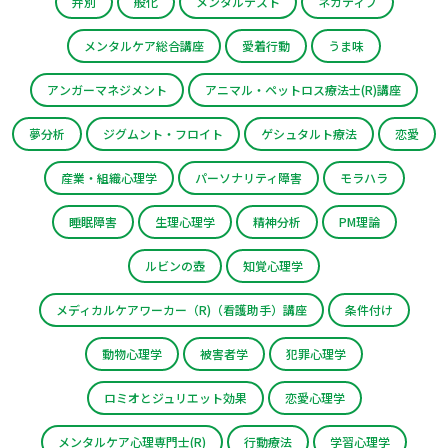
弁別
般化
メンタルテスト
ネガティブ
メンタルケア総合講座
愛着行動
うま味
アンガーマネジメント
アニマル・ペットロス療法士(R)講座
夢分析
ジグムント・フロイト
ゲシュタルト療法
恋愛
産業・組織心理学
パーソナリティ障害
モラハラ
睡眠障害
生理心理学
精神分析
PM理論
ルビンの壺
知覚心理学
メディカルケアワーカー（R)（看護助手）講座
条件付け
動物心理学
被害者学
犯罪心理学
ロミオとジュリエット効果
恋愛心理学
メンタルケア心理専門士(R)
行動療法
学習心理学