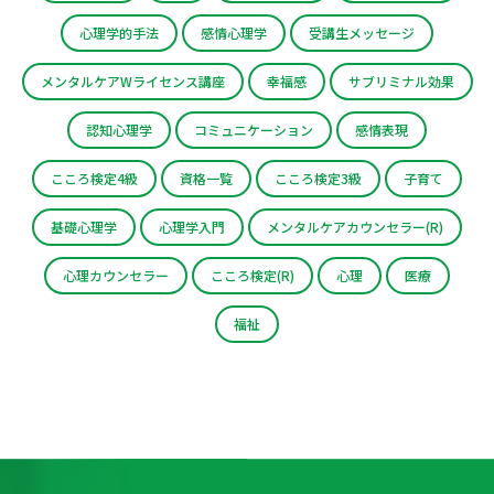
心理学的手法
感情心理学
受講生メッセージ
メンタルケアWライセンス講座
幸福感
サブリミナル効果
認知心理学
コミュニケーション
感情表現
こころ検定4級
資格一覧
こころ検定3級
子育て
基礎心理学
心理学入門
メンタルケアカウンセラー(R)
心理カウンセラー
こころ検定(R)
心理
医療
福祉