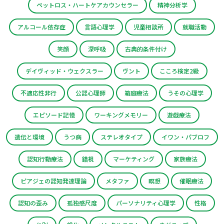
ペットロス・ハートケアカウンセラー
精神分析学
アルコール依存症
言語心理学
児童相談所
就職活動
笑顔
深呼吸
古典的条件付け
デイヴィッド・ウェクスラー
ヴント
こころ検定2級
不適応性非行
公認心理師
箱庭療法
うその心理学
エピソード記憶
ワーキングメモリー
遊戯療法
遺伝と環境
うつ病
ステレオタイプ
イワン・パブロフ
認知行動療法
錯視
マーケティング
家族療法
ピアジェの認知発達理論
メタファ
瞑想
催眠療法
認知の歪み
孤独感尺度
パーソナリティ心理学
性格