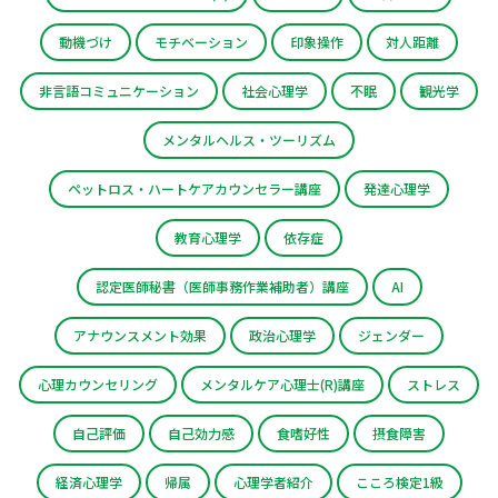
動機づけ
モチベーション
印象操作
対人距離
非言語コミュニケーション
社会心理学
不眠
観光学
メンタルヘルス・ツーリズム
ペットロス・ハートケアカウンセラー講座
発達心理学
教育心理学
依存症
認定医師秘書（医師事務作業補助者）講座
AI
アナウンスメント効果
政治心理学
ジェンダー
心理カウンセリング
メンタルケア心理士(R)講座
ストレス
自己評価
自己効力感
食嗜好性
摂食障害
経済心理学
帰属
心理学者紹介
こころ検定1級