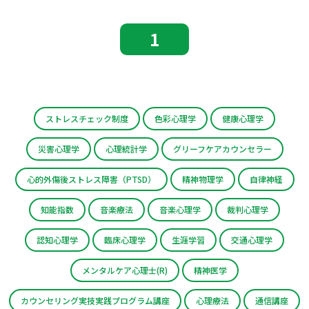
1
ストレスチェック制度
色彩心理学
健康心理学
災害心理学
心理統計学
グリーフケアカウンセラー
心的外傷後ストレス障害（PTSD）
精神物理学
自律神経
知能指数
音楽療法
音楽心理学
裁判心理学
認知心理学
臨床心理学
生涯学習
交通心理学
メンタルケア心理士(R)
精神医学
カウンセリング実技実践プログラム講座
心理療法
通信講座