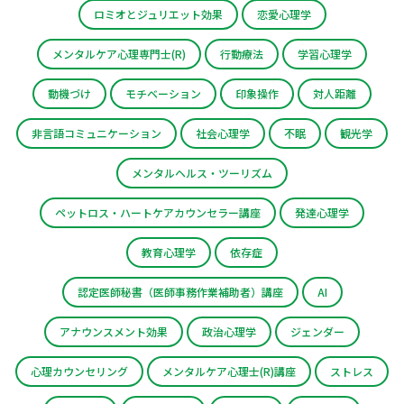
ロミオとジュリエット効果
恋愛心理学
メンタルケア心理専門士(R)
行動療法
学習心理学
動機づけ
モチベーション
印象操作
対人距離
非言語コミュニケーション
社会心理学
不眠
観光学
メンタルヘルス・ツーリズム
ペットロス・ハートケアカウンセラー講座
発達心理学
教育心理学
依存症
認定医師秘書（医師事務作業補助者）講座
AI
アナウンスメント効果
政治心理学
ジェンダー
心理カウンセリング
メンタルケア心理士(R)講座
ストレス