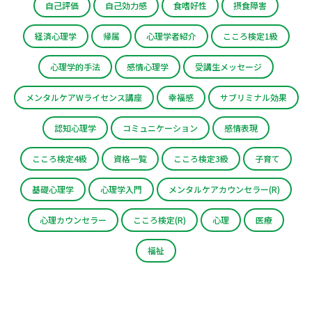
自己評価
自己効力感
食嗜好性
摂食障害
経済心理学
帰属
心理学者紹介
こころ検定1級
心理学的手法
感情心理学
受講生メッセージ
メンタルケアWライセンス講座
幸福感
サブリミナル効果
認知心理学
コミュニケーション
感情表現
こころ検定4級
資格一覧
こころ検定3級
子育て
基礎心理学
心理学入門
メンタルケアカウンセラー(R)
心理カウンセラー
こころ検定(R)
心理
医療
福祉