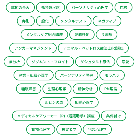
認知の歪み
孤独感尺度
パーソナリティ心理学
性格
弁別
般化
メンタルテスト
ネガティブ
メンタルケア総合講座
愛着行動
うま味
アンガーマネジメント
アニマル・ペットロス療法士(R)講座
夢分析
ジグムント・フロイト
ゲシュタルト療法
恋愛
産業・組織心理学
パーソナリティ障害
モラハラ
睡眠障害
生理心理学
精神分析
PM理論
ルビンの壺
知覚心理学
メディカルケアワーカー（R)（看護助手）講座
条件付け
動物心理学
被害者学
犯罪心理学