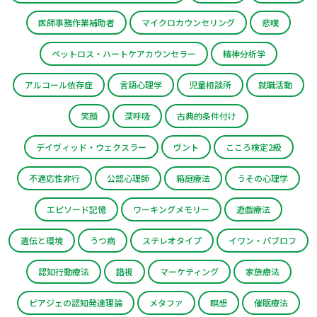
医師事務作業補助者
マイクロカウンセリング
悲嘆
ペットロス・ハートケアカウンセラー
精神分析学
アルコール依存症
言語心理学
児童相談所
就職活動
笑顔
深呼吸
古典的条件付け
デイヴィッド・ウェクスラー
ヴント
こころ検定2級
不適応性非行
公認心理師
箱庭療法
うその心理学
エピソード記憶
ワーキングメモリー
遊戯療法
遺伝と環境
うつ病
ステレオタイプ
イワン・パブロフ
認知行動療法
錯視
マーケティング
家族療法
ピアジェの認知発達理論
メタファ
瞑想
催眠療法