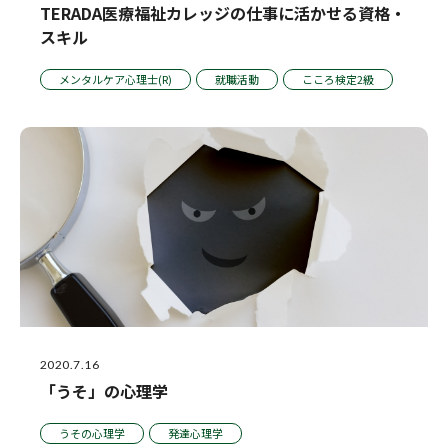
TERADA医療福祉カレッジの仕事に活かせる資格・
スキル
メンタルケア心理士(R)
就職活動
こころ検定2級
2020.7.16
「うそ」の心理学
うその心理学
発達心理学