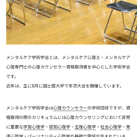
メンタルケア学術学会とは、メンタルケア心理士・メンタルケア
心理専門士の心理カウンセラー資格取得者を中心とした学術学会
です。
近年は、主に8月に国士舘大学で年次大会を開催しています。
メンタルケア学術学会は
心理カウンセラー
の学術団体ですが、資
格取得の際のカリキュラムには心理カウンセリングにおいて非常
に重要な
学習心理学
・
認知心理学
・
生理心理学
・
社会心理学
・
発
達心理学
・
パーソナリティ心理学
の基礎六領域が含まれていま