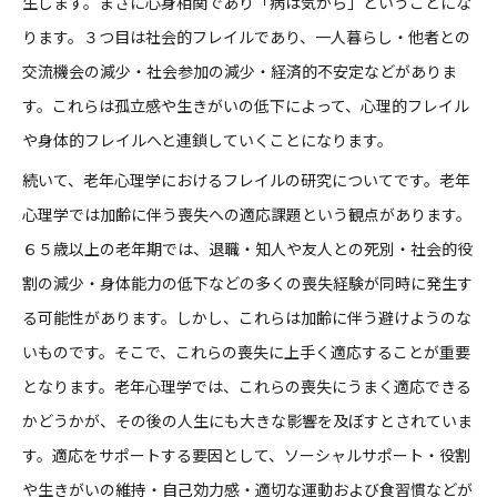
生します。まさに心身相関であり「病は気から」ということにな
ります。３つ目は社会的フレイルであり、一人暮らし・他者との
交流機会の減少・社会参加の減少・経済的不安定などがありま
す。これらは孤立感や生きがいの低下によって、心理的フレイル
や身体的フレイルへと連鎖していくことになります。
続いて、老年心理学におけるフレイルの研究についてです。老年
心理学では加齢に伴う喪失への適応課題という観点があります。
６５歳以上の老年期では、退職・知人や友人との死別・社会的役
割の減少・身体能力の低下などの多くの喪失経験が同時に発生す
る可能性があります。しかし、これらは加齢に伴う避けようのな
いものです。そこで、これらの喪失に上手く適応することが重要
となります。老年心理学では、これらの喪失にうまく適応できる
かどうかが、その後の人生にも大きな影響を及ぼすとされていま
す。適応をサポートする要因として、ソーシャルサポート・役割
や生きがいの維持・自己効力感・適切な運動および食習慣などが