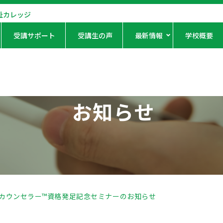
祉カレッジ
受講サポート
受講生の声
最新情報
学校概要
お知らせ
カウンセラー™資格発足記念セミナーのお知らせ